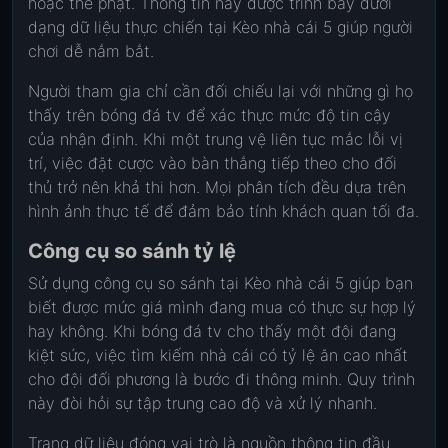
hoặc thẻ phạt. Thông tin này được trình bày dưới
dạng dữ liệu thực chiến tại Kèo nhà cái 5 giúp người
chơi dễ nắm bắt.
Người tham gia chỉ cần đối chiếu lại với những gì họ
thấy trên bóng đá tv để xác thực mức độ tin cậy
của nhận định. Khi một trung vệ liên tục mắc lỗi vị
trí, việc đặt cược vào bàn thắng tiếp theo cho đối
thủ trở nên khả thi hơn. Mọi phân tích đều dựa trên
hình ảnh thực tế để đảm bảo tính khách quan tối đa.
Công cụ so sánh tỷ lệ
Sử dụng công cụ so sánh tại Kèo nhà cái 5 giúp bạn
biết được mức giá mình đang mua có thực sự hợp lý
hay không. Khi bóng đá tv cho thấy một đội đang
kiệt sức, việc tìm kiếm nhà cái có tỷ lệ ăn cao nhất
cho đội đối phương là bước đi thông minh. Quy trình
này đòi hỏi sự tập trung cao độ và xử lý nhanh.
Trang dữ liệu đóng vai trò là nguồn thông tin đầu