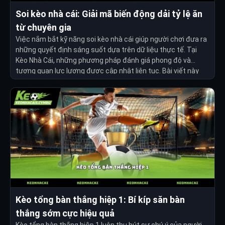
Soi kèo nhà cái: Giải mã biến động dải tỷ lệ ăn
từ chuyên gia
Việc nắm bắt kỹ năng soi kèo nhà cái giúp người chơi đưa ra
những quyết định sáng suốt dựa trên dữ liệu thực tế. Tại
Kèo Nhà Cái, những phương pháp đánh giá phong độ và
tương quan lực lượng được cập nhật liên tục. Bài viết này
chia sẻ kinh nghiệm giúp tối […]
Kèo tổng bàn thắng hiệp 1: Bí kíp săn bàn
thắng sớm cực hiệu quả