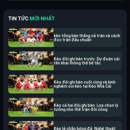
chấp […]
TIN TỨC
MỚI NHẤT
kèo tổng bàn thắng cả trận và cách
đọc trận đấu chuẩn
Kèo đội ghi bàn trước: Dự đoán cái
tên khai thông thế bế tắc
Kèo đội ghi bàn cuối cùng và kinh
nghiệm soi kèo tại Kèo Nhà Cái
Kèo cả hai đội ghi bàn: Lựa chọn lý
tưởng cho thế trận đôi công
Kèo lẻ chẵn bóng đá: Nghệ thuật