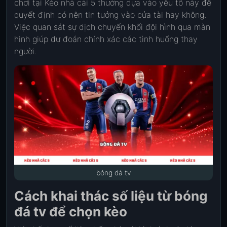
chơi tại Kèo nhà cái 5 thường dựa vào yếu tố này để
quyết định có nên tin tưởng vào cửa tài hay không.
Việc quan sát sự dịch chuyển khối đội hình qua màn
hình giúp dự đoán chính xác các tình huống thay
người.
bóng đá tv
Cách khai thác số liệu từ bóng
đá tv để chọn kèo