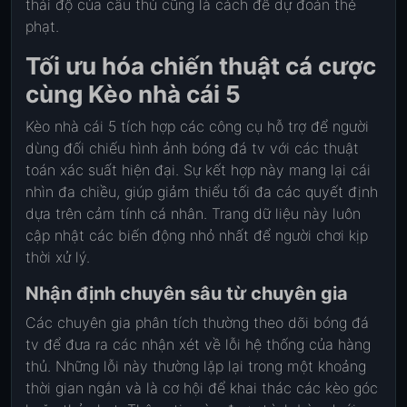
thái độ của cầu thủ cũng là cách để dự đoán thẻ
phạt.
Tối ưu hóa chiến thuật cá cược
cùng Kèo nhà cái 5
Kèo nhà cái 5 tích hợp các công cụ hỗ trợ để người
dùng đối chiếu hình ảnh bóng đá tv với các thuật
toán xác suất hiện đại. Sự kết hợp này mang lại cái
nhìn đa chiều, giúp giảm thiểu tối đa các quyết định
dựa trên cảm tính cá nhân. Trang dữ liệu này luôn
cập nhật các biến động nhỏ nhất để người chơi kịp
thời xử lý.
Nhận định chuyên sâu từ chuyên gia
Các chuyên gia phân tích thường theo dõi bóng đá
tv để đưa ra các nhận xét về lỗi hệ thống của hàng
thủ. Những lỗi này thường lặp lại trong một khoảng
thời gian ngắn và là cơ hội để khai thác các kèo góc