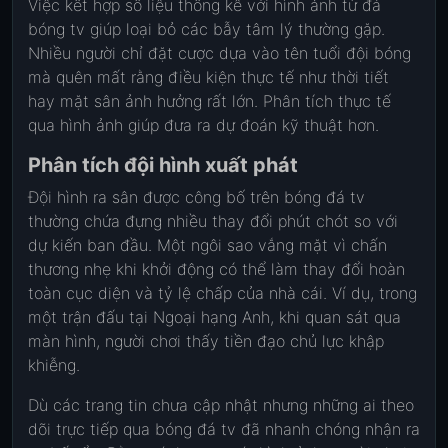
Việc kết hợp số liệu thống kê với hình ảnh từ đá
bóng tv giúp loại bỏ các bẫy tâm lý thường gặp.
Nhiều người chỉ đặt cược dựa vào tên tuổi đội bóng
mà quên mất rằng điều kiện thực tế như thời tiết
hay mặt sân ảnh hưởng rất lớn. Phân tích thực tế
qua hình ảnh giúp đưa ra dự đoán kỹ thuật hơn.
Phân tích đội hình xuất phát
Đội hình ra sân được công bố trên bóng đá tv
thường chứa đựng nhiều thay đổi phút chót so với
dự kiến ban đầu. Một ngôi sao vắng mặt vì chấn
thương nhẹ khi khởi động có thể làm thay đổi hoàn
toàn cục diện và tỷ lệ chấp của nhà cái. Ví dụ, trong
một trận đấu tại Ngoại hạng Anh, khi quan sát qua
màn hình, người chơi thấy tiền đạo chủ lực khập
khiễng.
Dù các trang tin chưa cập nhật nhưng những ai theo
dõi trực tiếp qua bóng đá tv đã nhanh chóng nhận ra