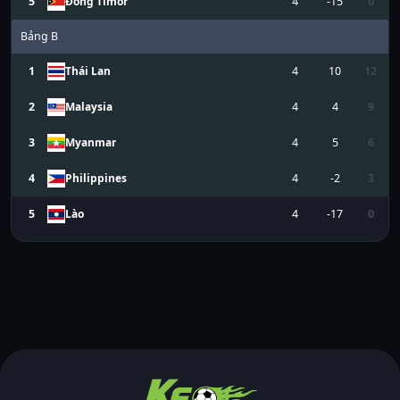
5
Đông Timor
4
-15
0
Bảng
B
1
Thái Lan
4
10
12
2
Malaysia
4
4
9
3
Myanmar
4
5
6
4
Philippines
4
-2
3
5
Lào
4
-17
0