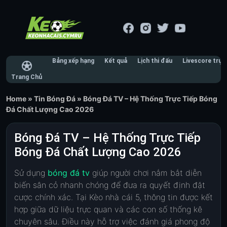
Bảng xếp hạng
Kết quả
Lịch thi đấu
Livescore trực
Trang Chủ
Home
»
Tin Bóng Đá
»
Bóng Đá TV – Hệ Thống Trực Tiếp Bóng
Đá Chất Lượng Cao 2026
Bóng Đá TV – Hệ Thống Trực Tiếp
Bóng Đá Chất Lượng Cao 2026
Sử dụng
bóng đá tv
giúp người chơi nắm bắt diễn
biến sân cỏ nhanh chóng để đưa ra quyết định đặt
cược chính xác. Tại Kèo nhà cái 5, thông tin được kết
hợp giữa dữ liệu trực quan và các con số thống kê
chuyên sâu. Điều này hỗ trợ việc đánh giá phong độ