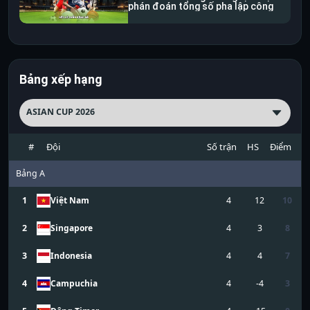
phán đoán tổng số pha lập công
Bảng xếp hạng
ASIAN CUP 2026
#
Đội
Số trận
HS
Điểm
Bảng
A
1
Việt Nam
4
12
10
2
Singapore
4
3
8
3
Indonesia
4
4
7
4
Campuchia
4
-4
3