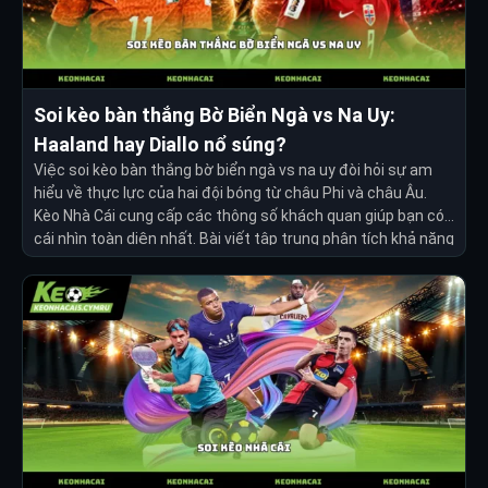
Soi kèo bàn thắng Bờ Biển Ngà vs Na Uy:
Haaland hay Diallo nổ súng?
Việc soi kèo bàn thắng bờ biển ngà vs na uy đòi hỏi sự am
hiểu về thực lực của hai đội bóng từ châu Phi và châu Âu.
Kèo Nhà Cái cung cấp các thông số khách quan giúp bạn có
cái nhìn toàn diện nhất. Bài viết tập trung phân tích khả năng
[…]