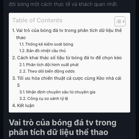
đội bóng một cách thực tế và khách quan nhất.
Table of Contents
Vai trò của bóng đá tv trong phân tích dữ liệu thể
thao
Thống kê kiểm soát bóng
Bản đồ nhiệt cầu thủ
Cách khai thác số liệu từ bóng đá tv để chọn kèo
Phân tích đội hình xuất phát
Theo dõi biến động odds
Tối ưu hóa chiến thuật cá cược cùng Kèo nhà cái
5
Nhận định chuyên sâu từ chuyên gia
Công cụ so sánh tỷ lệ
Kết luận
Vai trò của bóng đá tv trong
phân tích dữ liệu thể thao