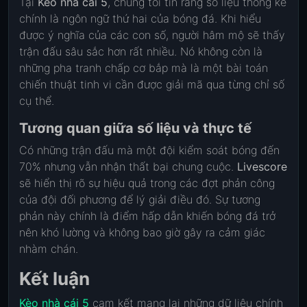
Tại
Kèo nhà cái 5
, chúng tôi tin rằng số liệu thống kê
chính là ngôn ngữ thứ hai của bóng đá. Khi hiểu
được ý nghĩa của các con số, người hâm mộ sẽ thấy
trận đấu sâu sắc hơn rất nhiều. Nó không còn là
những pha tranh chấp cơ bắp mà là một bài toán
chiến thuật tinh vi cần được giải mã qua từng chỉ số
cụ thể.
Tương quan giữa số liệu và thực tế
Có những trận đấu mà một đội kiểm soát bóng đến
70% nhưng vẫn nhận thất bại chung cuộc.
Livescore
sẽ hiển thị rõ sự hiệu quả trong các đợt phản công
của đội đối phương để lý giải điều đó. Sự tương
phản này chính là điểm hấp dẫn khiến bóng đá trở
nên khó lường và không bao giờ gây ra cảm giác
nhàm chán.
Kết luận
Kèo nhà cái 5
cam kết mang lại những dữ liệu chính