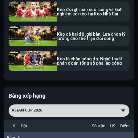
Kèo đội ghi bàn cuối cùng và kinh
nghiệm soi kèo tại Kèo Nhà Cái
Kèo cả hai đội ghi bàn: Lựa chọn lý
tưởng cho thế trận đôi công
Kèo lẻ chẵn bóng đá: Nghệ thuật
phán đoán tổng số pha lập công
Bảng xếp hạng
ASIAN CUP 2026
#
Đội
Số trận
HS
Điểm
Bảng
A