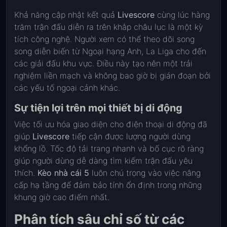
Khả năng cập nhật kết quả
Livescore
cùng lúc hàng
trăm trận đấu diễn ra trên khắp châu lục là một kỳ
tích công nghệ. Người xem có thể theo dõi song
song diễn biến từ Ngoại hạng Anh, La Liga cho đến
các giải đấu khu vực. Điều này tạo nên một trải
nghiệm liền mạch và không bao giờ bị gián đoạn bởi
các yếu tố ngoại cảnh khác.
Sự tiện lợi trên mọi thiết bị di động
Việc tối ưu hóa giao diện cho điện thoại di động đã
giúp
Livescore
tiếp cận được lượng người dùng
khổng lồ. Tốc độ tải trang nhanh và bố cục rõ ràng
giúp người dùng dễ dàng tìm kiếm trận đấu yêu
thích.
Kèo nhà cái 5
luôn chú trọng vào việc nâng
cấp hạ tầng để đảm bảo tính ổn định trong những
khung giờ cao điểm nhất.
Phân tích sâu chỉ số từ các