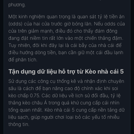
phương.
Một kinh nghiệm quan trọng là quan sát tỷ lệ tiền ăn
(odds) của hai cửa trước giờ bóng lăn. Nếu odds của
cửa trên giảm mạnh, điều đó cho thấy đám đông
đang đặt niềm tin rất lớn vào một chiến thắng đậm.
Tuy nhiên, đôi khi đây lại là cái bẫy của nhà cái để
điều hướng dòng tiền, bạn cần giữ một cái đầu lạnh
để phân tích.
Tận dụng dữ liệu hỗ trợ từ Kèo nhà cái 5
Sử dụng các công cụ thống kê và nhận định chuyên
sâu là cách để bạn nâng cao độ chính xác khi soi
kèo chấp 0.75. Các dữ liệu về lịch sử đối đầu, tỷ lệ
thắng kèo châu Á trong quá khứ cung cấp cái nhìn
tổng quan nhất. Kèo nhà cái 5 cung cấp nền tảng dữ
liệu sạch, giúp người chơi loại bỏ các yếu tố nhiễu
thông tin.