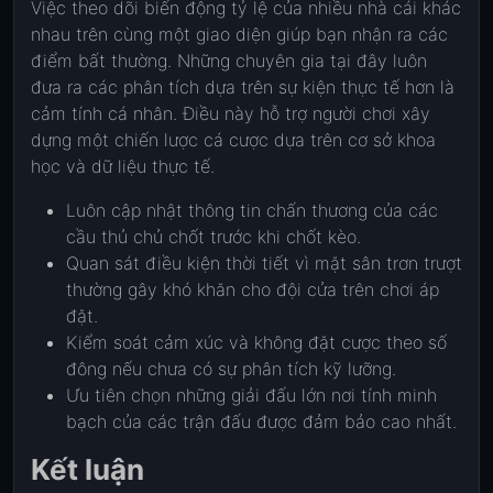
Việc theo dõi biến động tỷ lệ của nhiều nhà cái khác
nhau trên cùng một giao diện giúp bạn nhận ra các
điểm bất thường. Những chuyên gia tại đây luôn
đưa ra các phân tích dựa trên sự kiện thực tế hơn là
cảm tính cá nhân. Điều này hỗ trợ người chơi xây
dựng một chiến lược cá cược dựa trên cơ sở khoa
học và dữ liệu thực tế.
Luôn cập nhật thông tin chấn thương của các
cầu thủ chủ chốt trước khi chốt kèo.
Quan sát điều kiện thời tiết vì mặt sân trơn trượt
thường gây khó khăn cho đội cửa trên chơi áp
đặt.
Kiểm soát cảm xúc và không đặt cược theo số
đông nếu chưa có sự phân tích kỹ lưỡng.
Ưu tiên chọn những giải đấu lớn nơi tính minh
bạch của các trận đấu được đảm bảo cao nhất.
Kết luận