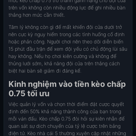
mốc kèo chấp 0.75 trở thành gánh nặng cho đội cửa
trên vốn không còn nhiều động lực để ghi nhiều bàn
thắng hơn mức cần thiết.
Tâm lý không còn gì để mất khiến đội cửa dưới trở
nên cực kỳ nguy hiểm trong các tình huống cố định
hoặc phản công. Người chơi nên theo dõi diễn biến
15 phút đầu trận để xem đội yếu có chủ động lùi sâu
hay không. Nếu họ chơi kiên cường và không để
thủng lưới sớm, khả năng đội cửa trên thắng cách
biệt hai bàn sẽ giảm đi đáng kể.
Kinh nghiệm vào tiền kèo chấp
0.75 tối ưu
Việc quản lý vốn và chọn thời điểm đặt cược quyết
định đến 50% khả năng thành công của bạn trong
mỗi ván đấu. Kèo chấp 0.75 đòi hỏi sự kiên nhẫn để
quan sát sự dịch chuyển của tỷ lệ cược trên bảng
điện tử. Kèo nhà cái 5 thường xuyên cập nhật những