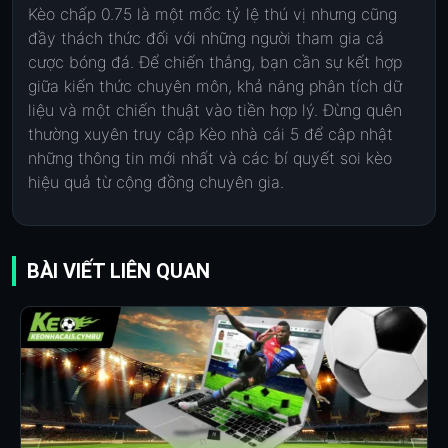
Kèo chấp 0.75 là một mốc tỷ lệ thú vị nhưng cũng
đầy thách thức đối với những người tham gia cá
cược bóng đá. Để chiến thắng, bạn cần sự kết hợp
giữa kiến thức chuyên môn, khả năng phân tích dữ
liệu và một chiến thuật vào tiền hợp lý. Đừng quên
thường xuyên truy cập Kèo nhà cái 5 để cập nhật
những thông tin mới nhất và các bí quyết soi kèo
hiệu quả từ cộng đồng chuyên gia.
BÀI VIẾT LIÊN QUAN