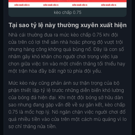
kèo chấp 0.75
Tại sao tỷ lệ này thường xuyên xuất hiện
Nhà cái thường đưa ra mức kèo chấp 0.75 khi đội
cửa trên có lợi thế sân nhà hoặc phong độ vượt trội
nhưng hàng công không quá bùng nổ. Đây là con số
nhằm gây khó khăn cho người chơi trong việc lựa
chọn giữa việc tin vào một chiến thắng tối thiểu hay
một trận hòa đầy bất ngờ từ phía đội yếu.
Mức kèo này cũng phản ánh sự thận trọng của bộ
phận thiết lập tỷ lệ trước những diễn biến khó lường
của bóng đá hiện đại. Khi một đội bóng sở hữu dàn
sao nhưng đang gặp vấn đề về sự gắn kết, kèo chấp
0.75 là mốc hợp lý. Nó ngăn chặn việc người chơi đổ
quá nhiều tiền vào cửa trên một cách mù quáng vì lo
sợ chỉ thắng nửa tiền.