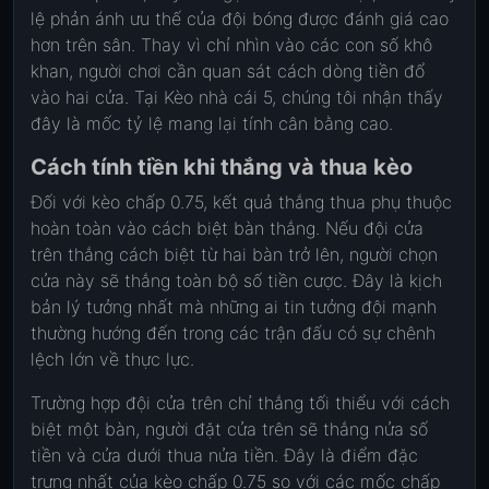
lệ phản ánh ưu thế của đội bóng được đánh giá cao
hơn trên sân. Thay vì chỉ nhìn vào các con số khô
khan, người chơi cần quan sát cách dòng tiền đổ
vào hai cửa. Tại Kèo nhà cái 5, chúng tôi nhận thấy
đây là mốc tỷ lệ mang lại tính cân bằng cao.
Cách tính tiền khi thắng và thua kèo
Đối với kèo chấp 0.75, kết quả thắng thua phụ thuộc
hoàn toàn vào cách biệt bàn thắng. Nếu đội cửa
trên thắng cách biệt từ hai bàn trở lên, người chọn
cửa này sẽ thắng toàn bộ số tiền cược. Đây là kịch
bản lý tưởng nhất mà những ai tin tưởng đội mạnh
thường hướng đến trong các trận đấu có sự chênh
lệch lớn về thực lực.
Trường hợp đội cửa trên chỉ thắng tối thiểu với cách
biệt một bàn, người đặt cửa trên sẽ thắng nửa số
tiền và cửa dưới thua nửa tiền. Đây là điểm đặc
trưng nhất của kèo chấp 0.75 so với các mốc chấp