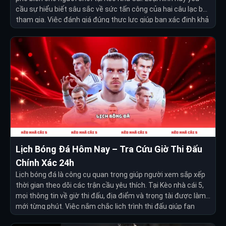
cầu sự hiểu biết sâu sắc về sức tấn công của hai câu lạc bộ
tham gia. Việc đánh giá đúng thực lực giúp bạn xác định khả
năng […]
Lịch Bóng Đá Hôm Nay – Tra Cứu Giờ Thi Đấu
Chính Xác 24h
Lịch bóng đá là công cụ quan trọng giúp người xem sắp xếp
thời gian theo dõi các trận cầu yêu thích. Tại Kèo nhà cái 5,
mọi thông tin về giờ thi đấu, địa điểm và trọng tài được làm
mới từng phút. Việc nắm chắc lịch trình thi đấu giúp fan
hâm mộ […]