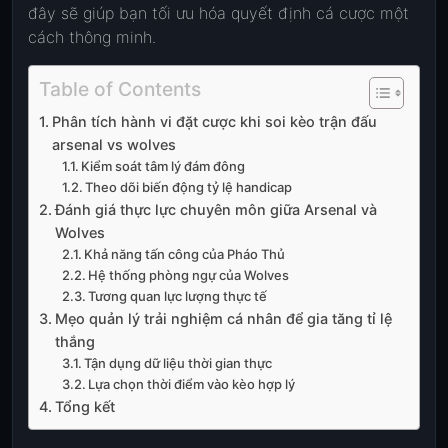
đây sẽ giúp bạn tối ưu hóa quyết định cá cược một
cách thông minh.
Table of Contents
Phân tích hành vi đặt cược khi soi kèo trận đấu
arsenal vs wolves
Kiểm soát tâm lý đám đông
Theo dõi biến động tỷ lệ handicap
Đánh giá thực lực chuyên môn giữa Arsenal và
Wolves
Khả năng tấn công của Pháo Thủ
Hệ thống phòng ngự của Wolves
Tương quan lực lượng thực tế
Mẹo quản lý trải nghiệm cá nhân để gia tăng tỉ lệ
thắng
Tận dụng dữ liệu thời gian thực
Lựa chọn thời điểm vào kèo hợp lý
Tổng kết