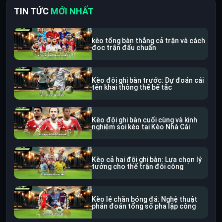
TIN TỨC
MỚI NHẤT
kèo tổng bàn thắng cả trận và cách
đọc trận đấu chuẩn
Kèo đội ghi bàn trước: Dự đoán cái
tên khai thông thế bế tắc
Kèo đội ghi bàn cuối cùng và kinh
nghiệm soi kèo tại Kèo Nhà Cái
Kèo cả hai đội ghi bàn: Lựa chọn lý
tưởng cho thế trận đôi công
Kèo lẻ chẵn bóng đá: Nghệ thuật
phán đoán tổng số pha lập công