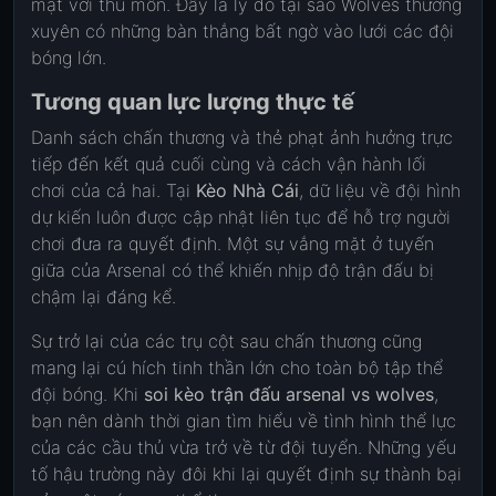
mặt với thủ môn. Đây là lý do tại sao Wolves thường
xuyên có những bàn thắng bất ngờ vào lưới các đội
bóng lớn.
Tương quan lực lượng thực tế
Danh sách chấn thương và thẻ phạt ảnh hưởng trực
tiếp đến kết quả cuối cùng và cách vận hành lối
chơi của cả hai. Tại
Kèo Nhà Cái
, dữ liệu về đội hình
dự kiến luôn được cập nhật liên tục để hỗ trợ người
chơi đưa ra quyết định. Một sự vắng mặt ở tuyến
giữa của Arsenal có thể khiến nhịp độ trận đấu bị
chậm lại đáng kể.
Sự trở lại của các trụ cột sau chấn thương cũng
mang lại cú hích tinh thần lớn cho toàn bộ tập thể
đội bóng. Khi
soi kèo trận đấu arsenal vs wolves
,
bạn nên dành thời gian tìm hiểu về tình hình thể lực
của các cầu thủ vừa trở về từ đội tuyển. Những yếu
tố hậu trường này đôi khi lại quyết định sự thành bại