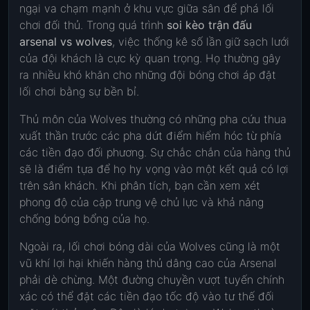
ngại va chạm mạnh ở khu vực giữa sân để phá lối
chơi đối thủ. Trong quá trình
soi kèo trận đấu
arsenal vs wolves
, việc thống kê số lần giữ sạch lưới
của đội khách là cực kỳ quan trọng. Họ thường gây
ra nhiều khó khăn cho những đội bóng chơi áp đặt
lối chơi bằng sự bền bỉ.
Thủ môn của Wolves thường có những pha cứu thua
xuất thần trước các pha dứt điểm hiểm hóc từ phía
các tiền đạo đối phương. Sự chắc chắn của hàng thủ
sẽ là điểm tựa để họ hy vọng vào một kết quả có lợi
trên sân khách. Khi phân tích, bạn cần xem xét
phong độ của cặp trung vệ chủ lực và khả năng
chống bóng bổng của họ.
Ngoài ra, lối chơi bóng dài của Wolves cũng là một
vũ khí lợi hại khiến hàng thủ dâng cao của Arsenal
phải dè chừng. Một đường chuyền vượt tuyến chính
xác có thể đặt các tiền đạo tốc độ vào tư thế đối