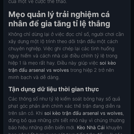
của một vé cược thể thao.
Mẹo quản lý trải nghiệm cá
nhân để gia tăng tỉ lệ thắng
Không chỉ dừng lại ở việc đọc chỉ số, người chơi cần
xây dựng một lộ trình theo dõi trận đấu một cách
chuyên nghiệp. Việc ghi chép lại các tình huống
nguy hiểm và cách nhà cái điều chỉnh tỷ lệ trong
hiệp 1 là mẹo rất hay. Điều này giúp việc
soi kèo
trận đấu arsenal vs wolves
trong hiệp 2 trở nên
minh bạch và dễ dàng.
Tận dụng dữ liệu thời gian thực
Các thông số như tỷ lệ kiểm soát bóng hay số quả
phạt góc phản ánh chính xác thế trận đang diễn ra
trên sân cỏ. Khi
soi kèo trận đấu arsenal vs wolves
,
đừng bỏ qua những chi tiết nhỏ này vì chúng thường
báo hiệu những diễn biến mới.
Kèo Nhà Cái
khuyên