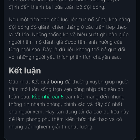
định đến thành bại của toàn bộ đội bóng.
Nếu một tiền đạo chủ lực liên tục nổ súng, khả năng
đội bóng đó giành chiến thắng ở các trận tiếp theo
là rất lớn. Những thống kê về hiệu suất ghi bàn giúp
người hâm mộ đánh giá được tầm ảnh hưởng của
từng ngôi sao. Đây là dữ liệu không thể bỏ qua đối
với những người yêu thích phân tích chuyên sâu.
Kết luận
Cập nhật
Kết quả bóng đá
thường xuyên giúp người
hâm mộ luôn sống trọn vẹn cùng nhịp đập sân cỏ
toàn cầu.
Kèo nhà cái 5
cam kết mang đến những
thông tin nhanh chóng, chính xác và đầy đủ nhất
cho người xem. Hãy tận dụng tối đa các dữ liệu này
để làm phong phú thêm kiến thức thể thao và có
những trải nghiệm giải trí chất lượng.