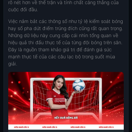
rõ nét hơn về thế trận và tính chất căng thẳng của
cuộc đối đầu.
Việc nắm bắt các thông số như tỷ lệ kiểm soát bóng
hay số pha dứt điểm trúng đích cũng rất quan trọng.
Những dữ liệu này cung cấp cái nhìn tổng quan về
hiệu quả thi đấu thực tế của từng đội bóng trên sân.
Đây là nguồn tham khảo giá trị để đánh giá sức
mạnh thực tế của các câu lạc bộ trong suốt mùa
giải.