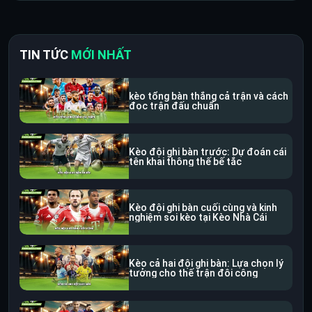
TIN TỨC
MỚI NHẤT
kèo tổng bàn thắng cả trận và cách
đọc trận đấu chuẩn
Kèo đội ghi bàn trước: Dự đoán cái
tên khai thông thế bế tắc
Kèo đội ghi bàn cuối cùng và kinh
nghiệm soi kèo tại Kèo Nhà Cái
Kèo cả hai đội ghi bàn: Lựa chọn lý
tưởng cho thế trận đôi công