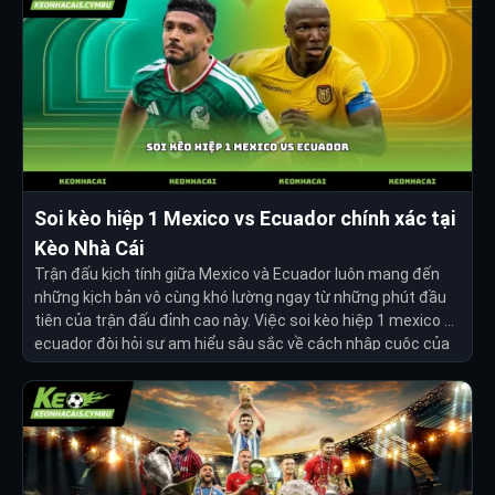
Soi kèo hiệp 1 Mexico vs Ecuador chính xác tại
Kèo Nhà Cái
Trận đấu kịch tính giữa Mexico và Ecuador luôn mang đến
những kịch bản vô cùng khó lường ngay từ những phút đầu
tiên của trận đấu đỉnh cao này. Việc soi kèo hiệp 1 mexico vs
ecuador đòi hỏi sự am hiểu sâu sắc về cách nhập cuộc của
hai đội bóng vùng Mỹ […]