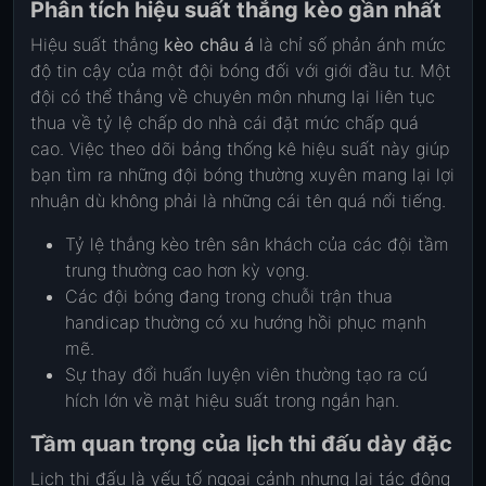
Phân tích hiệu suất thắng kèo gần nhất
Hiệu suất thắng
kèo châu á
là chỉ số phản ánh mức
độ tin cậy của một đội bóng đối với giới đầu tư. Một
đội có thể thắng về chuyên môn nhưng lại liên tục
thua về tỷ lệ chấp do nhà cái đặt mức chấp quá
cao. Việc theo dõi bảng thống kê hiệu suất này giúp
bạn tìm ra những đội bóng thường xuyên mang lại lợi
nhuận dù không phải là những cái tên quá nổi tiếng.
Tỷ lệ thắng kèo trên sân khách của các đội tầm
trung thường cao hơn kỳ vọng.
Các đội bóng đang trong chuỗi trận thua
handicap thường có xu hướng hồi phục mạnh
mẽ.
Sự thay đổi huấn luyện viên thường tạo ra cú
hích lớn về mặt hiệu suất trong ngắn hạn.
Tầm quan trọng của lịch thi đấu dày đặc
Lịch thi đấu là yếu tố ngoại cảnh nhưng lại tác động