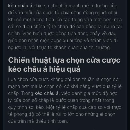
kèo châu á
chịu sự chi phối mạnh mẽ từ lượng tiền
đổ vào mỗi cửa cược từ phía cộng đồng người chơi.
Khi có một lượng tiền lớn tập trung vào một bên, nhà
cái sẽ điều chỉnh tỷ lệ chấp để cân bằng lại rủi ro tài
chính. Việc hiểu được dòng tiền đang chảy về đâu
giúp bạn nhận diện được xu hướng và tránh việc đi
ngược lại với thực tế khách quan của thị trường.
Chiến thuật lựa chọn cửa cược
kèo châu á hiệu quả
Lựa chọn cửa cược không chỉ đơn thuần là chọn đội
mạnh hơn mà là chọn đội có khả năng vượt qua tỷ lệ
chấp. Trong
kèo châu á
, việc đánh giá mức độ hợp
lý của con số chấp là bước quan trọng nhất trong
quy trình soi kèo. Một tỷ lệ chấp quá cao so với thực
tế phong độ có thể là rủi ro lớn cho những ai chọn
cửa trên mà thiếu tính toán.