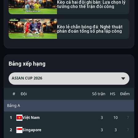
Kèo cả hai đội ghi bàn: Lựa chọn lý
tưởng cho thế trận đôi công
Kèo lẻ chẵn bóng đá: Nghệ thuật
phán đoán tổng số pha lập công
Bảng xếp hạng
ASIAN CUP 2026
#
Đội
Số trận
HS
Điểm
Bảng
A
1
Việt Nam
3
10
7
2
Singapore
3
3
7