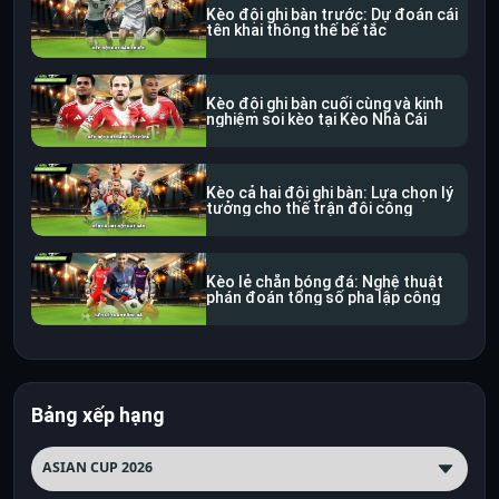
Kèo đội ghi bàn trước: Dự đoán cái
tên khai thông thế bế tắc
Kèo đội ghi bàn cuối cùng và kinh
nghiệm soi kèo tại Kèo Nhà Cái
Kèo cả hai đội ghi bàn: Lựa chọn lý
tưởng cho thế trận đôi công
Kèo lẻ chẵn bóng đá: Nghệ thuật
phán đoán tổng số pha lập công
Bảng xếp hạng
ASIAN CUP 2026