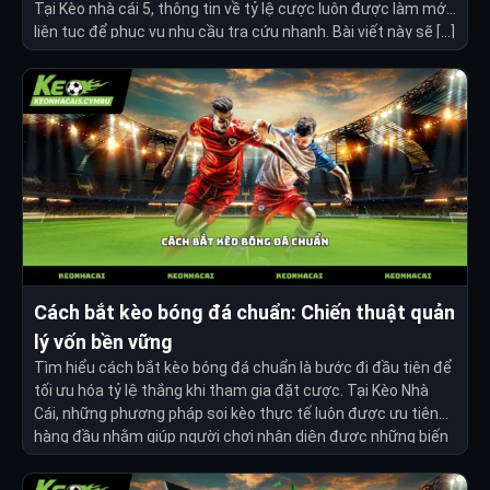
Tại Kèo nhà cái 5, thông tin về tỷ lệ cược luôn được làm mới
liên tục để phục vụ nhu cầu tra cứu nhanh. Bài viết này sẽ […]
Cách bắt kèo bóng đá chuẩn: Chiến thuật quản
lý vốn bền vững
Tìm hiểu cách bắt kèo bóng đá chuẩn là bước đi đầu tiên để
tối ưu hóa tỷ lệ thắng khi tham gia đặt cược. Tại Kèo Nhà
Cái, những phương pháp soi kèo thực tế luôn được ưu tiên
hàng đầu nhằm giúp người chơi nhận diện được những biến
động thị trường nhanh […]