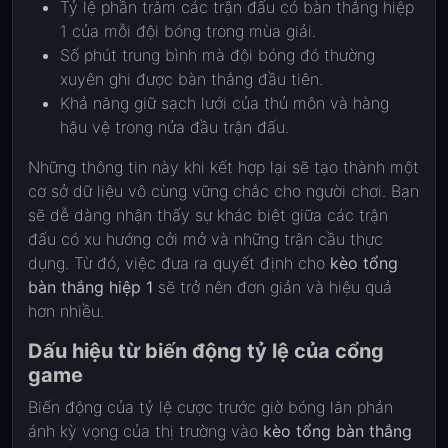
Tỷ lệ phần trăm các trận đấu có bàn thắng hiệp
1 của mỗi đội bóng trong mùa giải.
Số phút trung bình mà đội bóng đó thường
xuyên ghi được bàn thắng đầu tiên.
Khả năng giữ sạch lưới của thủ môn và hàng
hậu vệ trong nửa đầu trận đấu.
Những thông tin này khi kết hợp lại sẽ tạo thành một
cơ sở dữ liệu vô cùng vững chắc cho người chơi. Bạn
sẽ dễ dàng nhận thấy sự khác biệt giữa các trận
đấu có xu hướng cởi mở và những trận cầu thực
dụng. Từ đó, việc đưa ra quyết định cho
kèo tổng
bàn thắng hiệp 1
sẽ trở nên đơn giản và hiệu quả
hơn nhiều.
Dấu hiệu từ biến động tỷ lệ của cổng
game
Biến động của tỷ lệ cược trước giờ bóng lăn phản
ánh kỳ vọng của thị trường vào
kèo tổng bàn thắng