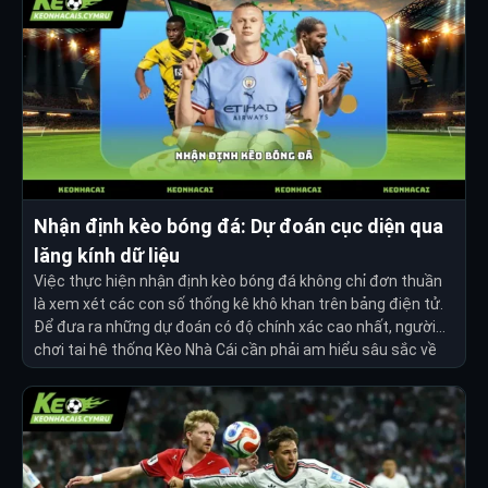
Nhận định kèo bóng đá: Dự đoán cục diện qua
lăng kính dữ liệu
Việc thực hiện nhận định kèo bóng đá không chỉ đơn thuần
là xem xét các con số thống kê khô khan trên bảng điện tử.
Để đưa ra những dự đoán có độ chính xác cao nhất, người
chơi tại hệ thống Kèo Nhà Cái cần phải am hiểu sâu sắc về
tình hình […]