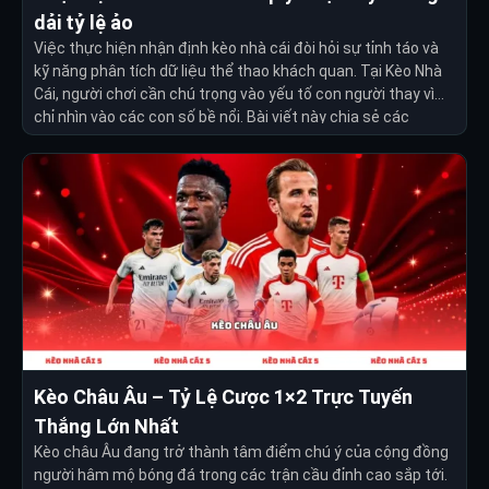
dải tỷ lệ ảo
Việc thực hiện nhận định kèo nhà cái đòi hỏi sự tỉnh táo và
kỹ năng phân tích dữ liệu thể thao khách quan. Tại Kèo Nhà
Cái, người chơi cần chú trọng vào yếu tố con người thay vì
chỉ nhìn vào các con số bề nổi. Bài viết này chia sẻ các
phương […]
Kèo Châu Âu – Tỷ Lệ Cược 1×2 Trực Tuyến
Thắng Lớn Nhất
Kèo châu Âu đang trở thành tâm điểm chú ý của cộng đồng
người hâm mộ bóng đá trong các trận cầu đỉnh cao sắp tới.