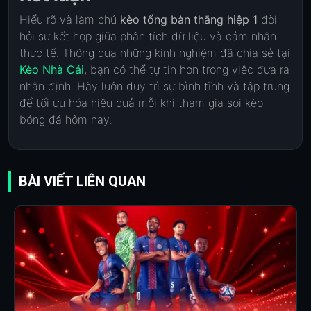
Hiểu rõ và làm chủ
kèo tổng bàn thắng hiệp 1
đòi
hỏi sự kết hợp giữa phân tích dữ liệu và cảm nhận
thực tế. Thông qua những kinh nghiệm đã chia sẻ tại
Kèo Nhà Cái
, bạn có thể tự tin hơn trong việc đưa ra
nhận định. Hãy luôn duy trì sự bình tĩnh và tập trung
để tối ưu hóa hiệu quả mỗi khi tham gia soi kèo
bóng đá hôm nay.
BÀI VIẾT LIÊN QUAN