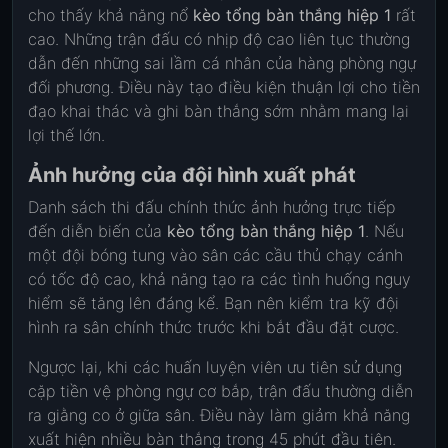
cho thấy khả năng nổ
kèo tổng bàn thắng hiệp 1
rất
cao. Những trận đấu có nhịp độ cao liên tục thường
dẫn đến những sai lầm cá nhân của hàng phòng ngự
đối phương. Điều này tạo điều kiện thuận lợi cho tiền
đạo khai thác và ghi bàn thắng sớm nhằm mang lại
lợi thế lớn.
Ảnh hưởng của đội hình xuất phát
Danh sách thi đấu chính thức ảnh hưởng trực tiếp
đến diễn biến của
kèo tổng bàn thắng hiệp 1
. Nếu
một đội bóng tung vào sân các cầu thủ chạy cánh
có tốc độ cao, khả năng tạo ra các tình huống nguy
hiểm sẽ tăng lên đáng kể. Bạn nên kiểm tra kỹ đội
hình ra sân chính thức trước khi bắt đầu đặt cược.
Ngược lại, khi các huấn luyện viên ưu tiên sử dụng
cặp tiền vệ phòng ngự cơ bắp, trận đấu thường diễn
ra giằng co ở giữa sân. Điều này làm giảm khả năng
xuất hiện nhiều bàn thắng trong 45 phút đầu tiên.