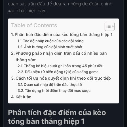
quan sát trận đấu để đưa ra những dự đoán chính
xác nhất hiện nay.
Table of Contents
Phân tích đặc điểm của kèo tổng bàn thắng hiệp 1
Tốc độ nhập cuộc của các đội bóng
Ảnh hưởng của đội hình xuất phát
Phương pháp nhận diện trận đấu có nhiều bàn
thắng sớm
Thống kê hiệu suất ghi bàn trong 45 phút đầu
Dấu hiệu từ biến động tỷ lệ của cổng game
Cách tối ưu hóa quyết định khi theo dõi trực tiếp
Quan sát nhịp độ trận đấu thực tế
Tận dụng thời điểm thay đổi mức cược
Kết luận
Phân tích đặc điểm của kèo
tổng bàn thắng hiệp 1