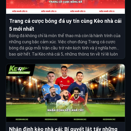
Trang cá cược bóng đá uy tín cùng Kèo nhà cái
5 mới nhất
Bóng đá không chỉ là môn thể thao mà còn là hành trình của
những cung bậc cảm xúc. Việc chọn đúng Trang cá cược
bóng đá giúp mỗi trận cầu trở nên kịch tính và ý nghĩa hơn
bao giờ hết. Tại Kèo nhà cái 5, những thông tin về tỷ lệ luôn
được […]
Nhận định kèo nhà cái: Bí quyết lật tẩy những