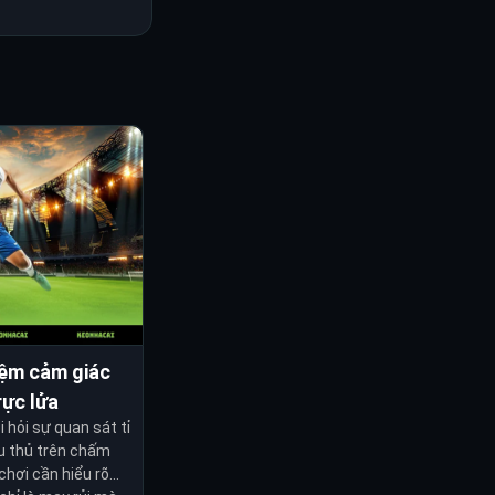
iệm cảm giác
ực lửa
 hỏi sự quan sát tỉ
u thủ trên chấm
chơi cần hiểu rõ