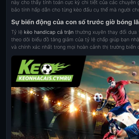
này cho thấy tính toán cực kỳ chi tiết của các chuyên
bảo tính hấp dẫn cho từng kèo đấu cụ thể mà người chơ
Sự biến động của con số trước giờ bóng l
Tỷ lệ
kèo handicap cả trận
thường xuyên thay đổi dựa t
theo dõi biểu đồ tăng giảm của tỷ lệ chấp giúp bạn nhậ
và chính xác nhất trong mọi hoàn cảnh thị trường biến 