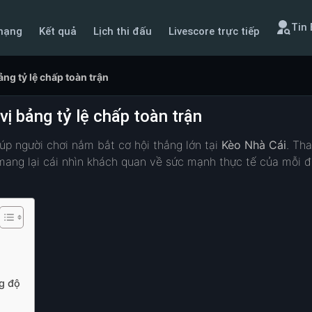
Tin
hạng
Kết quả
Lịch thi đấu
Livescore trực tiếp
ảng tỷ lệ chấp toàn trận
ị bảng tỷ lệ chấp toàn trận
úp người chơi nắm bắt cơ hội thắng lớn tại
Kèo Nhà Cái
. Th
mang lại cái nhìn khách quan về sức mạnh thực tế của mỗi đ
g độ