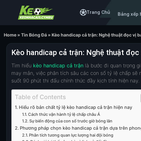
Trang Chủ
Bảng xếp 
Home
»
Tin Bóng Đá
»
Kèo handicap cả trận: Nghệ thuật đọc vị b
Kèo handicap cả trận: Nghệ thuật đọc v
Tìm hiểu
kèo handicap cả trận
là bước đi quan trọng gi
may mắn, việc phân tích sâu các con số tỷ lệ chấp sẽ 
suốt 90 phút thi đấu chính thức đầy kịch tính hiện nay.
Table of Contents
Hiểu rõ bản chất tỷ lệ kèo handicap cả trận hiện nay
Cách thức vận hành tỷ lệ chấp châu Á
Sự biến động của con số trước giờ bóng lăn
Phương pháp chọn kèo handicap cả trận dựa trên phon
Phân tích tương quan lực lượng hai đội bóng