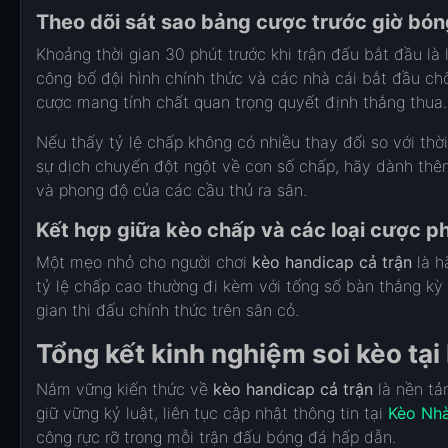
Theo dõi sát sao bảng cược trước giờ bón
Khoảng thời gian 30 phút trước khi trận đấu bắt đầu là
công bố đội hình chính thức và các nhà cái bắt đầu ch
cược mang tính chất quan trọng quyết định thắng thua.
Nếu thấy tỷ lệ chấp không có nhiều thay đổi so với thờ
sự dịch chuyển đột ngột về con số chấp, hãy dành thêm 
và phong độ của các cầu thủ ra sân.
Kết hợp giữa kèo chấp và các loại cược p
Một mẹo nhỏ cho người chơi
kèo handicap cả trận
là h
tỷ lệ chấp cao thường đi kèm với tổng số bàn thắng kỳ v
gian thi đấu chính thức trên sân cỏ.
Tổng kết kinh nghiệm soi kèo tại
Nắm vững kiến thức về
kèo handicap cả trận
là nền tả
giữ vững kỷ luật, liên tục cập nhật thông tin tại
Kèo Nhà
công rực rỡ trong mỗi trận đấu bóng đá hấp dẫn.