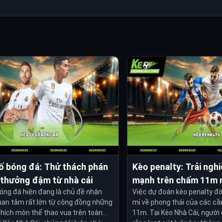
ố bóng đá: Thử thách phán
Kèo penalty: Trải ngh
 thưởng đậm từ nhà cái
mạnh trên chấm 11m r
bóng đá hiện đang là chủ đề nhận
Việc dự đoán kèo penalty đòi
an tâm rất lớn từ cộng đồng những
mỉ về phong thái của các cầ
thích môn thể thao vua trên toàn
11m. Tại Kèo Nhà Cái, người 