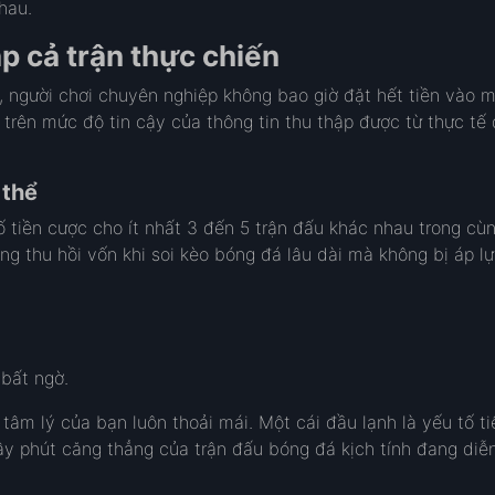
hau.
p cả trận thực chiến
, người chơi chuyên nghiệp không bao giờ đặt hết tiền vào 
trên mức độ tin cậy của thông tin thu thập được từ thực tế
 thể
 tiền cược cho ít nhất 3 đến 5 trận đấu khác nhau trong cùn
ng thu hồi vốn khi soi kèo bóng đá lâu dài mà không bị áp lự
bất ngờ.
tâm lý của bạn luôn thoải mái. Một cái đầu lạnh là yếu tố ti
y phút căng thẳng của trận đấu bóng đá kịch tính đang diễn 