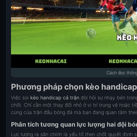
Cách đọc thông 
Phương pháp chọn kèo handicap 
Việc soi
kèo handicap cả trận
đòi hỏi sự nhạy bén trong
chốt. Chỉ cần một thay đổi nhỏ ở vị trí trung vệ hoặc 
cùng của trận đấu bóng đá mà bạn đang quan tâm theo
Phân tích tương quan lực lượng hai đội bó
Lực lượng ra sân chính là yếu tố then chốt quyết định 