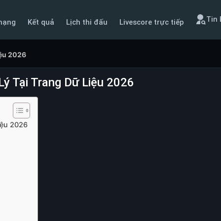
Tin
hạng
Kết quả
Lịch thi đấu
Livescore trực tiếp
iệu 2026
ý Tại Trang Dữ Liệu 2026
iệu 2026