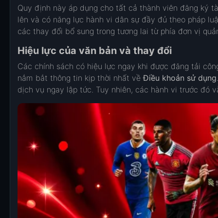
Quy định này áp dụng cho tất cả thành viên đăng ký tài 
lên và có năng lực hành vi dân sự đầy đủ theo pháp luậ
các thay đổi bổ sung trong tương lai từ phía đơn vị quả
Hiệu lực của văn bản và thay đổi
Các chính sách có hiệu lực ngay khi được đăng tải công
nắm bắt thông tin kịp thời nhất về
Điều khoản sử dụng
dịch vụ ngay lập tức. Tuy nhiên, các hành vi trước đó 