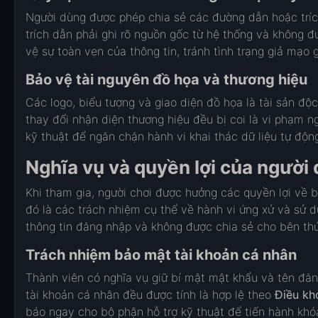
Người dùng được phép chia sẻ các đường dẫn hoặc trích
trích dẫn phải ghi rõ nguồn gốc từ hệ thống và không 
vệ sự toàn vẹn của thông tin, tránh tình trạng giả mạ
Bảo vệ tài nguyên đồ họa và thương hiệu
Các logo, biểu tượng và giao diện đồ họa là tài sản độ
thay đổi nhận diện thương hiệu đều bị coi là vi phạm 
kỹ thuật để ngăn chặn hành vi khai thác dữ liệu tự độn
Nghĩa vụ và quyền lợi của người 
Khi tham gia, người chơi được hưởng các quyền lợi về b
đó là các trách nhiệm cụ thể về hành vi ứng xử và sử 
thông tin đăng nhập và không được chia sẻ cho bên thứ
Trách nhiệm bảo mật tài khoản cá nhân
Thành viên có nghĩa vụ giữ bí mật mật khẩu và tên đăng
tài khoản cá nhân đều được tính là hợp lệ theo
Điều kh
báo ngay cho bộ phận hỗ trợ kỹ thuật để tiến hành khó