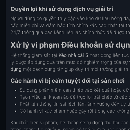
Quyền lợi khi sử dụng dịch vụ giải trí
Người dùng có quyền truy cập vào kho dữ liệu bóng đá,
cấp miễn phí và đảm bảo tính chính xác cao nhất tại th
24/7 thông qua các kênh liên lạc chính thức đã được thi
Xử lý vi phạm Điều khoản sử dụ
Hệ thống giám sát tại
Kèo nhà cái 5
hoạt động liên tục
lý được áp dụng dựa trên mức độ nghiêm trọng của sự v
dụng
một cách cứng rắn giúp duy trì môi trường giải tr
Các hành vi bị cấm tuyệt đối tại sân chơi
Sử dụng phần mềm can thiệp vào kết quả hoặc dữ 
Tạo nhiều tài khoản ảo để trục lợi trái phép từ các
Phát tán thông tin sai lệch làm ảnh hưởng đến uy t
Có hành vi xúc phạm hoặc gây rối trong các không 
Khi phát hiện vi phạm, hệ thống sẽ tự động thu hồi cá
trọng, thông tin người vi phạm có thể bị đưa vào danh