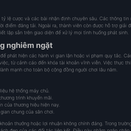
 tỷ lệ cược và các bài nhận định chuyên sâu. Các thông tin
ời điểm đăng tải. Ngoài ra, thành viên còn được hỗ trợ giải
ết lập sẵn trên giao diện để xử lý mọi tình huống phát sinh.
ng nghiêm ngặt
 để phát hiện các hành vi gian lận hoặc vi phạm quy tắc. Cá
iệc, từ cảnh cáo đến khóa tài khoản vĩnh viễn. Việc thực th
í lành mạnh cho toàn bộ cộng đồng người chơi lâu năm.
liệu hệ thống máy chủ.
 chương trình khuyến mãi.
ín của thương hiệu hiện nay.
gian chung của sân chơi.
c khoản thưởng hoặc lợi nhuận không chính đáng. Trong trườ
 sách đen của các đối tác liên kết. Điều này nhằm ngăn chặn