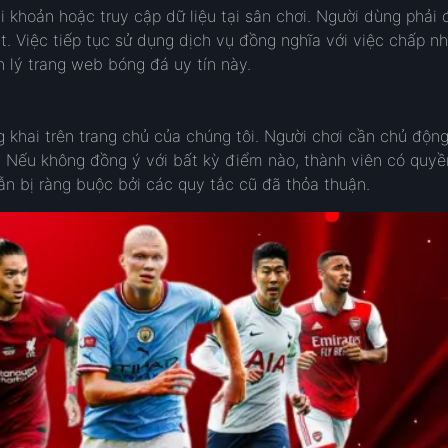
khoản hoặc truy cập dữ liệu tại sân chơi. Người dùng phải đ
t. Việc tiếp tục sử dụng dịch vụ đồng nghĩa với việc chấp n
n lý trang web bóng đá uy tín này.
 khai trên trang chủ của chúng tôi. Người chơi cần chủ động
. Nếu không đồng ý với bất kỳ điểm nào, thành viên có quy
vẫn bị ràng buộc bởi các quy tắc cũ đã thỏa thuận.