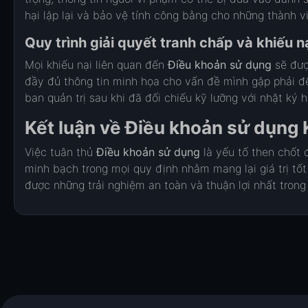
hại lặp lại và bảo vệ tính công bằng cho những thành 
Quy trình giải quyết tranh chấp và khiếu n
Mọi khiếu nại liên quan đến
Điều khoản sử dụng
sẽ đượ
đầy đủ thông tin minh họa cho vấn đề mình gặp phải để
ban quản trị sau khi đã đối chiếu kỹ lưỡng với nhật ký 
Kết luận về Điều khoản sử dụng 
Việc tuân thủ
Điều khoản sử dụng
là yếu tố then chốt 
minh bạch trong mọi quy định nhằm mang lại giá trị tố
được những trải nghiệm an toàn và thuận lợi nhất trong