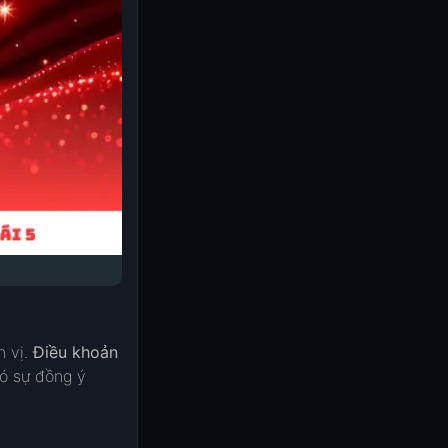
n vị.
Điều khoản
ó sự đồng ý