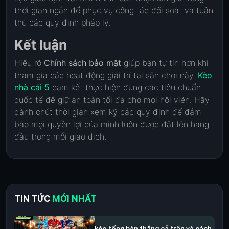
thời gian ngắn để phục vụ công tác đối soát và tuân
thủ các quy định pháp lý.
Kết luận
Hiểu rõ
Chính sách bảo mật
giúp bạn tự tin hơn khi
tham gia các hoạt động giải trí tại sân chơi này.
Kèo
nhà cái 5
cam kết thực hiện đúng các tiêu chuẩn
quốc tế để giữ an toàn tối đa cho mọi hội viên. Hãy
dành chút thời gian xem kỹ các quy định để đảm
bảo mọi quyền lợi của mình luôn được đặt lên hàng
đầu trong mỗi giao dịch.
TIN TỨC
MỚI NHẤT
kèo tổng bàn thắng cả trận và cách