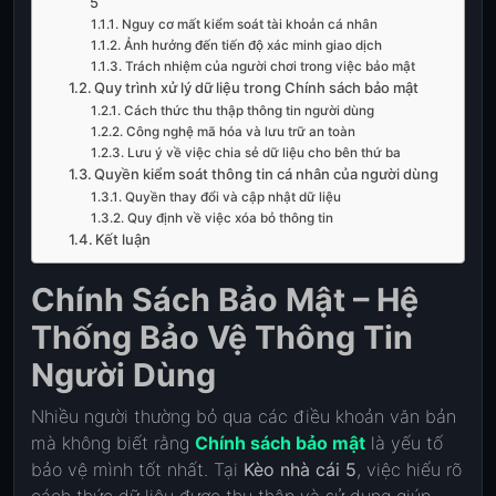
5
Nguy cơ mất kiểm soát tài khoản cá nhân
Ảnh hưởng đến tiến độ xác minh giao dịch
Trách nhiệm của người chơi trong việc bảo mật
Quy trình xử lý dữ liệu trong Chính sách bảo mật
Cách thức thu thập thông tin người dùng
Công nghệ mã hóa và lưu trữ an toàn
Lưu ý về việc chia sẻ dữ liệu cho bên thứ ba
Quyền kiểm soát thông tin cá nhân của người dùng
Quyền thay đổi và cập nhật dữ liệu
Quy định về việc xóa bỏ thông tin
Kết luận
Chính Sách Bảo Mật – Hệ
Thống Bảo Vệ Thông Tin
Người Dùng
Nhiều người thường bỏ qua các điều khoản văn bản
mà không biết rằng
Chính sách bảo mật
là yếu tố
bảo vệ mình tốt nhất. Tại
Kèo nhà cái 5
, việc hiểu rõ