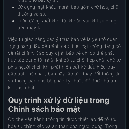
khẩu cho bất kỳ ai.
Sử dụng mật khẩu mạnh bao gồm chữ hoa, chữ
thường và số.
Luôn đăng xuất khỏi tài khoản sau khi sử dụng
trên máy lạ.
Việc tự giác nâng cao ý thức bảo vệ là yếu tố quan
trọng hàng đầu để tránh các thiệt hại không đáng có
về tài chính. Các quy định bảo vệ chỉ có thể phát
huy tác dụng tốt nhất khi có sự phối hợp chặt chẽ từ
phía người chơi. Khi phát hiện bất kỳ dấu hiệu truy
cập trái phép nào, bạn hãy lập tức thay đổi thông tin
và thông báo cho bộ phận kỹ thuật để được hỗ trợ
kịp thời nhất.
Quy trình xử lý dữ liệu trong
Chính sách bảo mật
Cơ chế vận hành thông tin được thiết lập để tối ưu
hóa sự chính xác và an toàn cho người dùng. Trong