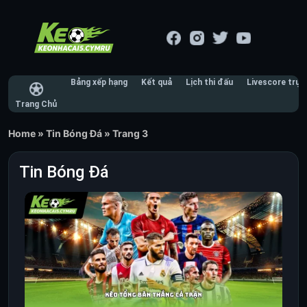
Bảng xếp hạng
Kết quả
Lịch thi đấu
Livescore trực
Trang Chủ
Home
»
Tin Bóng Đá
»
Trang 3
Tin Bóng Đá