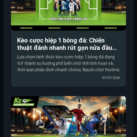
Kèo cược hiệp 1 bóng đá: Chiến
thuật đánh nhanh rút gọn nửa đầu
trận
Lựa chọn hình thức kèo cược hiệp 1 bóng đá đang
trở thành xu hướng phổ biến nhờ tính linh hoạt và
thời gian phân định nhanh chóng. Người chơi thường
tìm kiếm những thông tin chuẩn xác tại Kèo Nhà Cái
07/07/2026
để đưa ra quyết định đầu tư hiệu quả. Bài viết này sẽ
[…]