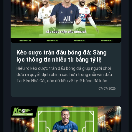
Kèo cược trận đấu bóng đá: Sàng
lọc thông tin nhiễu từ bảng tỷ lệ
Hiểu rõ kèo cược trận đấu bóng đá giúp người chơi
đưa ra quyết định chính xác hơn trong mỗi ván đấu.
Tại Kèo Nhà Cái, các dữ liệu về tỷ lệ bóng đá luôn
được cập nhật liên tục để hỗ trợ người dùng. Nội
07/07/2026
dung dưới đây chia sẻ những kinh nghiệm thực […]