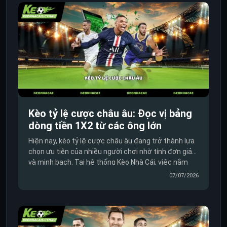
Kèo tỷ lệ cược châu âu: Đọc vị bảng
dòng tiền 1X2 từ các ông lớn
Hiện nay, kèo tỷ lệ cược châu âu đang trở thành lựa
chọn ưu tiên của nhiều người chơi nhờ tính đơn giản
và minh bạch. Tại hệ thống Kèo Nhà Cái, việc nắm
bắt các thông tin chuẩn xác cùng quy trình giao dịch
07/07/2026
an toàn là yếu tố then chốt. Bài viết này […]