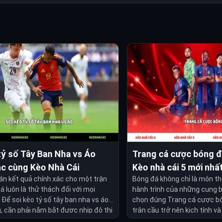
tỷ số Tây Ban Nha vs Áo
Trang cá cược bóng đ
ác cùng Kèo Nhà Cái
Kèo nhà cái 5 mới nhấ
án kết quả chính xác cho một trận
Bóng đá không chỉ là môn th
 luôn là thử thách đối với mọi
hành trình của những cung 
 Để soi kèo tỷ số tây ban nha vs áo
chọn đúng Trang cá cược bó
, cần phải nắm bắt được nhịp độ thi
trận cầu trở nên kịch tính v
huẩn bị của cả hai đội. Kèo Nhà Cái
giờ hết. Tại Kèo nhà cái 5, n