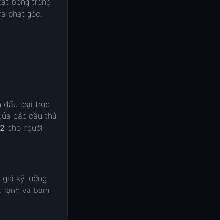
tạt bóng trong
ra phạt góc.
 đấu loại trực
 của các cầu thủ
 2
cho người
 giá kỹ lưỡng
u lạnh và bám