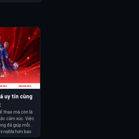
á uy tín cùng
t
ể thao mà còn là
bậc cảm xúc. Việc
ng đá giúp mỗi
à ý nghĩa hơn bao
hững thông tin về tỷ