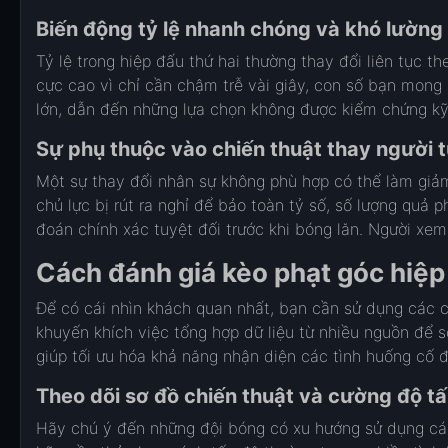
Biến động tỷ lệ nhanh chóng và khó lường
Tỷ lệ trong hiệp đấu thứ hai thường thay đổi liên tục t
cực cao vì chỉ cần chậm trễ vài giây, con số bạn mong
lớn, dẫn đến những lựa chọn không được kiểm chứng kỹ
Sự phụ thuộc vào chiến thuật thay người 
Một sự thay đổi nhân sự không phù hợp có thể làm giảm
chủ lực bị rút ra nghỉ để bảo toàn tỷ số, số lượng quả
đoán chính xác tuyệt đối trước khi bóng lăn. Người xe
Cách đánh giá kèo phạt góc hiệp
Để có cái nhìn khách quan nhất, bạn cần sử dụng các c
khuyến khích việc tổng hợp dữ liệu từ nhiều nguồn để s
giúp tối ưu hóa khả năng nhận diện các tình huống cố đ
Theo dõi sơ đồ chiến thuật và cường độ t
Hãy chú ý đến những đội bóng có xu hướng sử dụng các