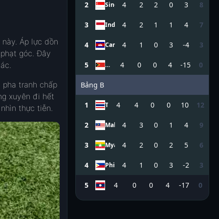
2
4
2
2
0
3
8
Singapore
3
4
2
1
1
4
7
Indonesia
 này. Áp lực dồn
4
4
1
0
3
-4
3
Campuchia
 phạt góc. Đây
hác.
5
4
0
0
4
-15
0
Đông
Timor
c pha tranh chấp
Bảng
B
ng xuyên đi hết
1
4
4
0
0
10
12
Thái
nhìn thực tiễn.
Lan
2
4
3
0
1
4
9
Malaysia
3
4
2
0
2
5
6
Myanmar
4
4
1
0
3
-2
3
Philippines
5
4
0
0
4
-17
0
Lào