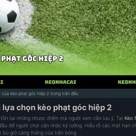
 của kèo phạt góc hiệp 2 trong trận đấu
 lựa chọn kèo phạt góc hiệp 2
 tồn tại những nhược điểm mà người xem cần lưu ý. Tại
Kèo 
 đầu để người chơi cân nhắc kỹ lưỡng. Hiểu rõ các mặt hạn c
 bù giờ căng thẳng của trận bóng.