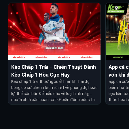
của hai đội bóng vùng Mỹ […]
cung […]
Kèo Chấp 1 Trái – Chiến Thuật Đánh
App cá c
Kèo Chấp 1 Hòa Cực Hay
vốn khi 
Kèo chấp 1 trái thường xuất hiện khi hai đội
app cá cượ
bóng có sự chênh lệch rõ rệt về phong độ hoặc
biến nhờ tí
lợi thế sân bãi. Để hiểu sâu về loại hình này,
liệu liên t
người chơi cần quan sát kỹ biến động odds tại
thức hoạt 
Kèo nhà cái 5. Dưới đây là những chia sẻ thực
chủ động hơ
tế về […]
phân tích s