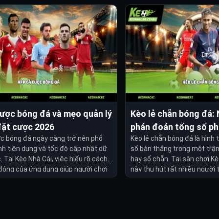
lệ luôn được […]
ược bóng đá và mẹo quản lý
Kèo lẻ chẵn bóng đá:
đặt cược 2026
phán đoán tổng số ph
c bóng đá ngày càng trở nên phổ
Kèo lẻ chẵn bóng đá là hình
nh tiện dụng và tốc độ cập nhật dữ
số bàn thắng trong một trận 
ục. Tại Kèo Nhà Cái, việc hiểu rõ cách
hay số chẵn. Tại sân chơi Kèo
động của ứng dụng giúp người chơi
này thu hút rất nhiều người 
n trong mọi quyết định. Bài viết
chơi đơn giản và cơ hội thắn
âu về thói […]
nhiên, để […]