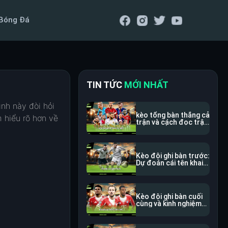
 Bóng Đá
TIN TỨC
MỚI NHẤT
ình này đòi hỏi
kèo tổng bàn thắng cả
 hiểu rõ hơn về
trận và cách đọc trận
đấu chuẩn
Kèo đội ghi bàn trước:
Dự đoán cái tên khai
thông thế bế tắc
Kèo đội ghi bàn cuối
cùng và kinh nghiệm
soi kèo tại Kèo Nhà
Cái