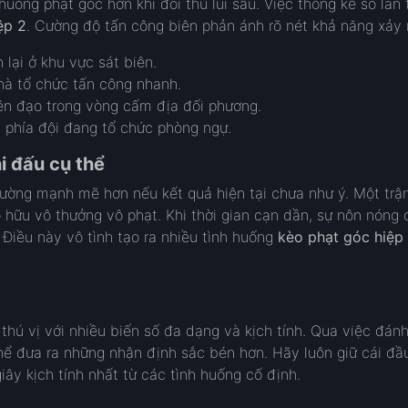
uống phạt góc hơn khi đối thủ lùi sâu. Việc thống kê số lần 
ệp 2
. Cường độ tấn công biên phản ánh rõ nét khả năng xảy 
 lại ở khu vực sát biên.
nhà tổ chức tấn công nhanh.
ền đạo trong vòng cấm địa đối phương.
 phía đội đang tổ chức phòng ngự.
hi đấu cụ thể
hường mạnh mẽ hơn nếu kết quả hiện tại chưa như ý. Một trận
o hữu vô thưởng vô phạt. Khi thời gian cạn dần, sự nôn nóng
Điều này vô tình tạo ra nhiều tình huống
kèo phạt góc hiệp
hú vị với nhiều biến số đa dạng và kịch tính. Qua việc đánh
hể đưa ra những nhận định sắc bén hơn. Hãy luôn giữ cái đầ
iây kịch tính nhất từ các tình huống cố định.