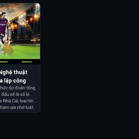
 Nghệ thuật
a lập công
 thức dự đoán tổng
đấu sẽ là số lẻ
 Nhà Cái, loại hình
tham gia nhờ luật
g chia đều. Tuy