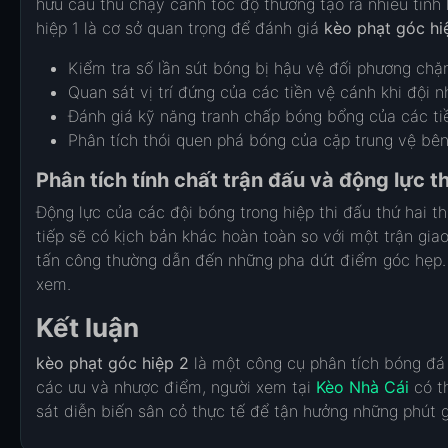
hữu cầu thủ chạy cánh tốc độ thường tạo ra nhiều tình h
hiệp 1 là cơ sở quan trọng để đánh giá
kèo phạt góc hi
Kiểm tra số lần sút bóng bị hậu vệ đối phương chặn
Quan sát vị trí đứng của các tiền vệ cánh khi đội 
Đánh giá kỹ năng tranh chấp bóng bổng của các ti
Phân tích thói quen phá bóng của cặp trung vệ bên
Phân tích tính chất trận đấu và động lực t
Động lực của các đội bóng trong hiệp thi đấu thứ hai t
tiếp sẽ có kịch bản khác hoàn toàn so với một trận gia
tấn công thường dẫn đến những pha dứt điểm góc hẹp. 
xem.
Kết luận
kèo phạt góc hiệp 2
là một công cụ phân tích bóng đá t
các ưu và nhược điểm, người xem tại
Kèo Nhà Cái
có t
sát diễn biến sân cỏ thực tế để tận hưởng những phút g