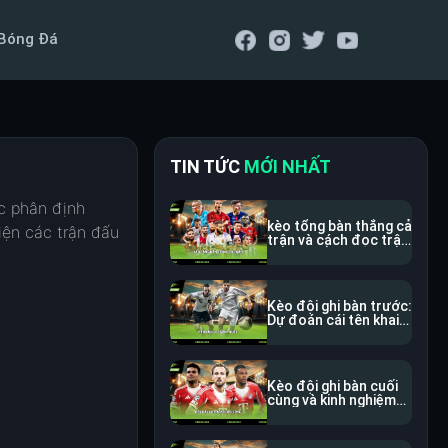
 Bóng Đá
TIN TỨC
MỚI NHẤT
c phân định
kèo tổng bàn thắng cả
iện các trận đấu
trận và cách đọc trận
đấu chuẩn
Kèo đội ghi bàn trước:
Dự đoán cái tên khai
thông thế bế tắc
Kèo đội ghi bàn cuối
cùng và kinh nghiệm
soi kèo tại Kèo Nhà
Cái