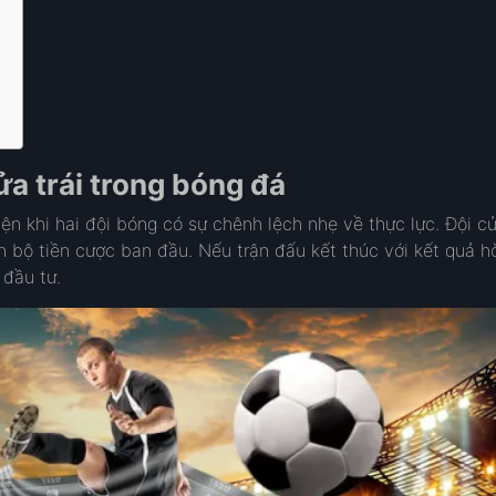
ửa trái trong bóng đá
iện khi hai đội bóng có sự chênh lệch nhẹ về thực lực. Đội c
àn bộ tiền cược ban đầu. Nếu trận đấu kết thúc với kết quả 
 đầu tư.