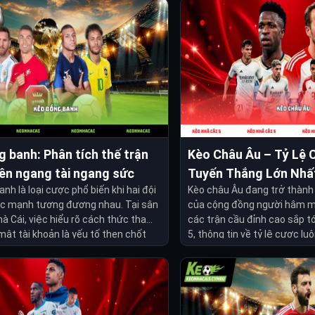
 banh: Phân tích thế trận
Kèo Châu Âu – Tỷ Lệ 
bên ngang tài ngang sức
Tuyến Thắng Lớn Nhấ
nh là loại cược phổ biến khi hai đội
Kèo châu Âu đang trở thành
c mạnh tương đương nhau. Tại sân
của cộng đồng người hâm m
hà Cái, việc hiểu rõ cách thức tham
các trận cầu đỉnh cao sắp tớ
mật tài khoản là yếu tố then chốt
5, thông tin về tỷ lệ cược l
chơi yên tâm hơn. Bài viết này
liên tục để phục vụ nhu cầu 
hi tiết cách […]
viết này sẽ […]