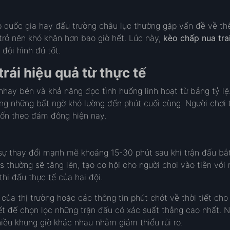
 quốc gia hay đấu trường châu lục thường gặp vấn đề về thể 
 trở nên khó khăn hơn bao giờ hết. Lúc này,
kèo chấp nua tra
 đội hình đủ tốt.
rái hiệu quả từ thực tế
nhạy bén và khả năng đọc tình huống linh hoạt từ bảng tỷ lệ
ng những bất ngờ khó lường đến phút cuối cùng. Người chơi 
uốn theo đám đông hiện nay.
sự thay đổi mạnh mẽ khoảng 15-30 phút sau khi trận đấu bắ
 thường sẽ tăng lên, tạo cơ hội cho người chơi vào tiền với
thi đấu thực tế của hai đội.
của thị trường hoặc các thông tin phút chót về thời tiết ch
iết để chọn lọc những trận đấu có xác suất thắng cao nhất. 
ều khung giờ khác nhau nhằm giảm thiểu rủi ro.