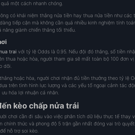
 quả một cách nhanh chóng.
ông có khái niệm thắng nửa tiền hay thua nửa tiền như các t
ễ dàng tiếp cận mà không cần quá nhiều kinh nghiệm tính toá
 năng giành chiến thắng tối thiểu.
hơi
nua trai
với tỷ lệ Odds là 0.95. Nếu đội đó thắng, số tiền nh
ên thua hoặc hòa, người tham gia sẽ mất toàn bộ 100 đơn vị 
 dõi.
 thắng hoặc hòa, người chơi nhận đủ tiền thưởng theo tỷ lệ 
dựa trên tình hình lực lượng và các yếu tố ngoại cảnh tác độ
i ưu hóa lợi nhuận cá nhân.
đến kèo chấp nửa trái
gười chơi cần đi sâu vào việc phân tích dữ liệu thực tế thay 
ân chính thức và phong độ 5 trận gần nhất đóng vai trò quyết
để hỗ trợ soi kèo.