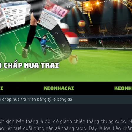
chấp nua trai trên bảng tỷ lệ bóng đá
một kịch bản thắng là đội đó giành chiến thắng chung cuộc. N
o kết quả cuối cùng nên sẽ thắng cược. Đây là loại kèo khô