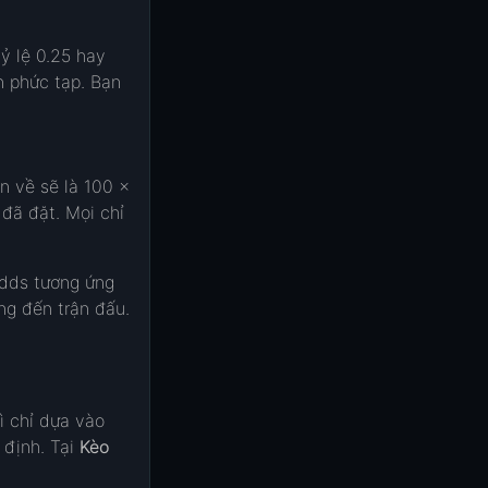
ỷ lệ 0.25 hay
n phức tạp. Bạn
ận về sẽ là 100 x
đã đặt. Mọi chỉ
Odds tương ứng
ng đến trận đấu.
vì chỉ dựa vào
 định. Tại
Kèo