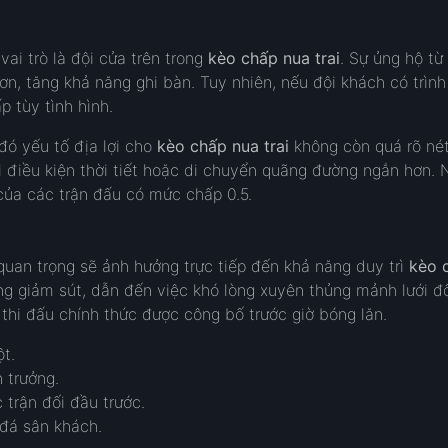
ai trò là đội cửa trên trong
kèo chấp nua trai
. Sự ủng hộ từ
ơn, tăng khả năng ghi bàn. Tuy nhiên, nếu đội khách có trình 
 tùy tình hình.
 đó yếu tố địa lợi cho
kèo chấp nua trai
không còn quá rõ nét
i điều kiện thời tiết hoặc di chuyển quãng đường ngắn hơn. N
 của các trận đấu có mức chấp 0.5.
quan trọng sẽ ảnh hưởng trực tiếp đến khả năng duy trì
kèo c
ng giảm sút, dẫn đến việc khó lòng xuyên thủng mảnh lưới đ
thi đấu chính thức được công bố trước giờ bóng lăn.
t.
 trưởng.
 trận đối đầu trước.
 đá sân khách.